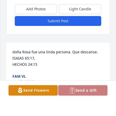
Add Photos
Light Candle
Submit Post
doña Rosa fue una linda persona. Que descanse. 
ISAIAS 65:17,  

HECHOS 24:15
FAM VL
Jan 08, 2026
Send Flowers
Send a Gift
This site is protected by reCAPTCHA and the
Google
Privacy Policy
and
Terms of Service
apply.