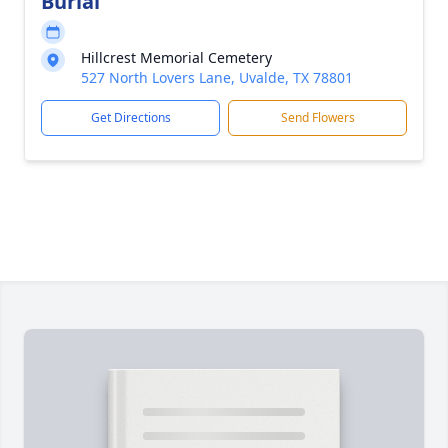
Burial
Hillcrest Memorial Cemetery
527 North Lovers Lane, Uvalde, TX 78801
Get Directions
Send Flowers